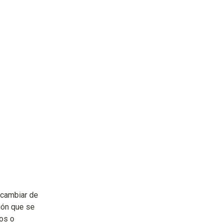
cambiar de 
ión que se 
os o 